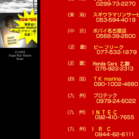
(C)2004
Sugar Ray Marine
Boats