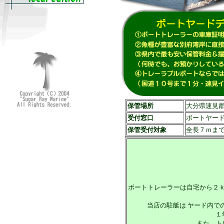
保管場所
大分県速見郡
受付窓口
ボートヤード 
保管受付対象
全長７ｍま
ボートトレーラーは自宅から２
当店の駐艇は ヤード内で
１
また、ト