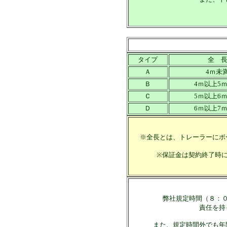
タイプ
全 
Ａ
4ｍ未
Ｂ
4ｍ以上5
Ｃ
5ｍ以上6
Ｄ
6ｍ以上7
※全長とは、トレーラーにボ
※保証金は契約終了時
弊社規定時間（８：
責任を持
また、規定時間外でも年